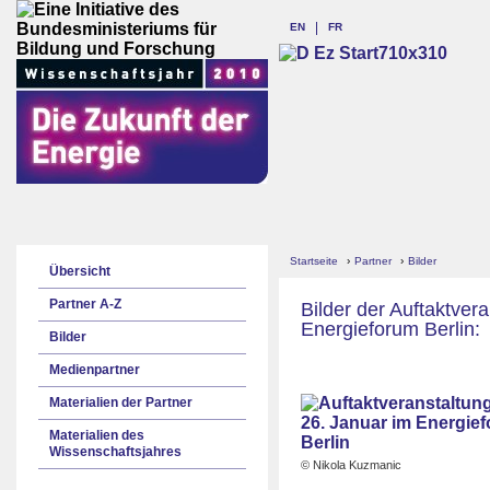
EN
FR
Startseite
›
Partner
›
Bilder
Übersicht
Partner A-Z
Bilder der Auftaktver
Energieforum Berlin:
Bilder
Medienpartner
Materialien der Partner
Materialien des
Wissenschaftsjahres
© Nikola Kuzmanic