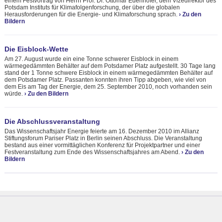
einem Festvortrag von Herrn Prof. Dr. Ottomar Edenhofer, dem Vizedirektor des
Potsdam Instituts für Klimafolgenforschung, der über die globalen
Herausforderungen für die Energie- und Klimaforschung sprach.
›
Zu den
Bildern
Die Eisblock-Wette
Am 27. August wurde ein eine Tonne schwerer Eisblock in einem
wärmegedämmten Behälter auf dem Potsdamer Platz aufgestellt. 30 Tage lang
stand der 1 Tonne schwere Eisblock in einem wärmegedämmten Behälter auf
dem Potsdamer Platz. Passanten konnten ihren Tipp abgeben, wie viel von
dem Eis am Tag der Energie, dem 25. September 2010, noch vorhanden sein
würde.
›
Zu den Bildern
Die Abschlussveranstaltung
Das Wissenschaftsjahr Energie feierte am 16. Dezember 2010 im Allianz
Stiftungsforum Pariser Platz in Berlin seinen Abschluss. Die Veranstaltung
bestand aus einer vormittäglichen Konferenz für Projektpartner und einer
Festveranstaltung zum Ende des Wissenschaftsjahres am Abend.
›
Zu den
Bildern