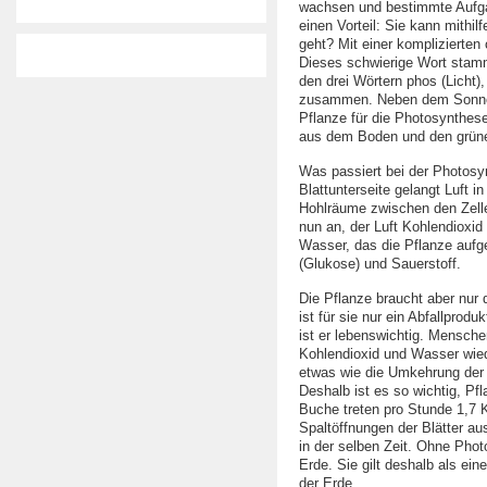
wachsen und bestimmte Aufgab
einen Vorteil: Sie kann mithi
geht? Mit einer komplizierte
Dieses schwierige Wort stam
den drei Wörtern phos (Licht)
zusammen. Neben dem Sonnenli
Pflanze für die Photosynthes
aus dem Boden und den grünen
Was passiert bei der Photosy
Blattunterseite gelangt Luft i
Hohlräume zwischen den Zelle
nun an, der Luft Kohlendioxid
Wasser, das die Pflanze auf
(Glukose) und Sauerstoff.
Die Pflanze braucht aber nur
ist für sie nur ein Abfallprod
ist er lebenswichtig. Mensche
Kohlendioxid und Wasser wied
etwas wie die Umkehrung der A
Deshalb ist es so wichtig, Pf
Buche treten pro Stunde 1,7 
Spaltöffnungen der Blätter a
in der selben Zeit. Ohne Pho
Erde. Sie gilt deshalb als ein
der Erde.