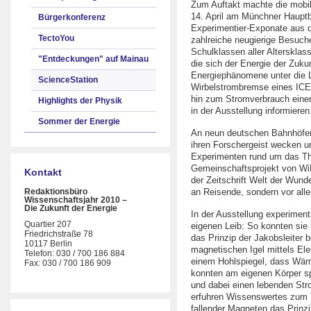
Zum Auftakt machte die mobil
14. April am Münchner Hauptba
Bürgerkonferenz
Experimentier-Exponate aus 
TectoYou
zahlreiche neugierige Besuch
Schulklassen aller Altersklas
"Entdeckungen" auf Mainau
die sich der Energie der Zuk
Energiephänomene unter die L
ScienceStation
Wirbelstrombremse eines ICEs
hin zum Stromverbrauch eine
Highlights der Physik
in der Ausstellung informieren
Sommer der Energie
An neun deutschen Bahnhöfe
ihren Forschergeist wecken 
Experimenten rund um das Th
Gemeinschaftsprojekt von Wi
Kontakt
der Zeitschrift Welt der Wunde
Redaktionsbüro
an Reisende, sondern vor all
Wissenschaftsjahr 2010 –
Die Zukunft der Energie
In der Ausstellung experimen
Quartier 207
eigenen Leib: So konnten sie 
Friedrichstraße 78
das Prinzip der Jakobsleiter 
10117 Berlin
magnetischen Igel mittels El
Telefon: 030 / 700 186 884
einem Hohlspiegel, dass Wärme
Fax: 030 / 700 186 909
konnten am eigenen Körper spü
und dabei einen lebenden Str
erfuhren Wissenswertes zum 
fallender Magneten das Prinz